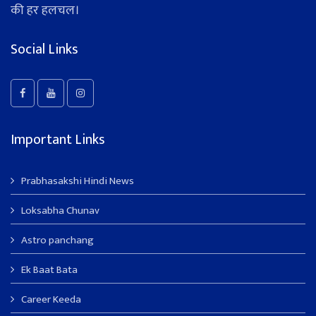
की हर हलचल।
Social Links
Important Links
Prabhasakshi Hindi News
Loksabha Chunav
Astro panchang
Ek Baat Bata
Career Keeda