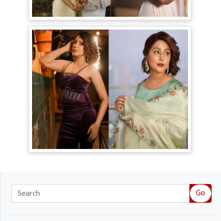
Shankar की हुई Engagement, मंगेतर
Karan के साथ शेयर की रोमांटिक Pictures
TV Gossip: 'तीखी मिर्ची' हैं Hina Khan,
सूपर्नखा रोल के लिए परफेक्ट; Rozalin Khan ने
छेड़ी नई बहस
Go