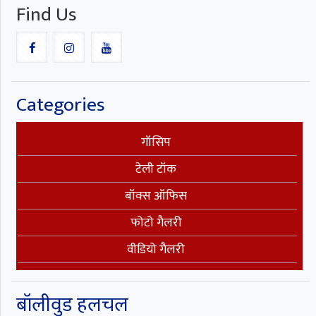
Find Us
Categories
गॉसिप
टेली टॉक
बॉक्स ऑफिस
फोटो गैलरी
वीडियो गैलरी
बॉलीवुड हलचल