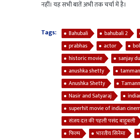
नहीं। यह सभी बातें अभी तक चर्चा में है।
Tags:
Bahubali
bahubali 2
prabhas
actor
bo
historic movie
sanjay du
anushka shetty
tammana
Anushka Shetty
Tamann
Nasir and Satyaraj
india
superhit movie of indian cinem
संजय दत्त की पहली पसंद बाहुबली
फिल्म
भारतीय सिनेमा