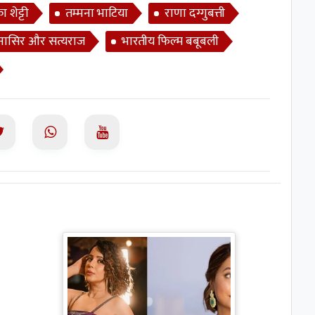
ा शेट्टी
तम्मना भाटिया
राणा दग्गुबत्ती
नासिर और सत्यराज
भारतीय फिल्म बबूबली