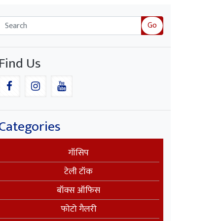
Go
Find Us
Categories
गॉसिप
टेली टॉक
बॉक्स ऑफिस
फोटो गैलरी