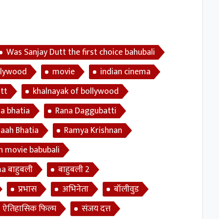
Was Sanjay Dutt the first choice bahubali
llywood
movie
indian cinema
tt
khalnayak of bollywood
 bhatia
Rana Daggubatti
aah Bhatia
Ramya Krishnan
n movie babubali
a बाहुबली
बाहुबली 2
प्रभास
अभिनेता
बॉलीवुड
ऐतिहासिक फिल्म
संजय दत्त