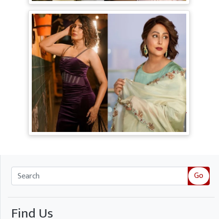
TV Gossip: 'तीखी मिर्ची' हैं Hina Khan,
सूपर्नखा रोल के लिए परफेक्ट; Rozalin Khan ने
छेड़ी नई बहस
Go
Find Us