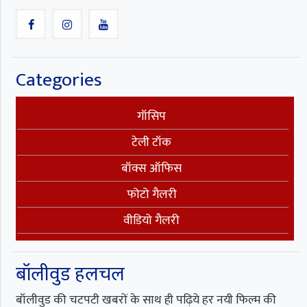
Categories
गॉसिप
टेली टॉक
बॉक्स ऑफिस
फोटो गैलरी
वीडियो गैलरी
बॉलीवुड हलचल
बॉलीवुड की चटपटी खबरों के साथ ही पढ़िये हर नयी फिल्म की