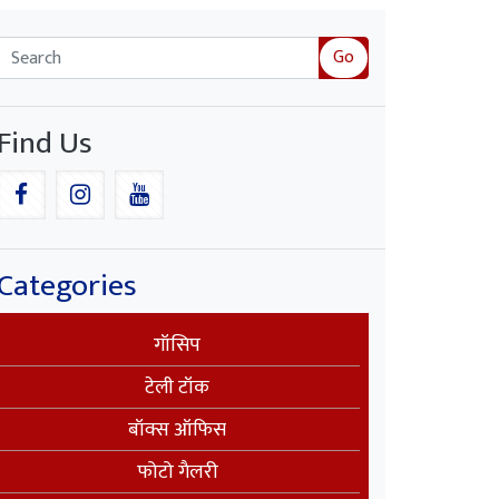
Go
Find Us
Categories
गॉसिप
टेली टॉक
बॉक्स ऑफिस
फोटो गैलरी