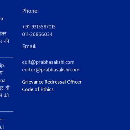
Phone:
ya
+91-9315587015
ेतर
011-26866034
यर की
Email:
s
edit@prabhasakshi.com
ip:
editor@prabhasakshi.com
प'
ana
Grievance Redressal Officer
र, दी
Code of Ethics
ने की
er:
ul