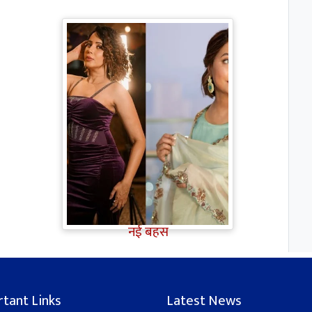
TV Gossip: 'तीखी मिर्ची' हैं Hina
Khan, सूपर्नखा रोल के लिए
परफेक्ट; Rozalin Khan ने छेड़ी
नई बहस
tant Links
Latest News