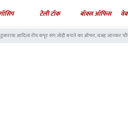
गॉसिप
टेली टॉक
बॉक्स ऑफिस
वेब
यों ठुकराया आदित्य रॉय कपूर संग जोड़ी बनाने का ऑफर, वजह जानकर चौ