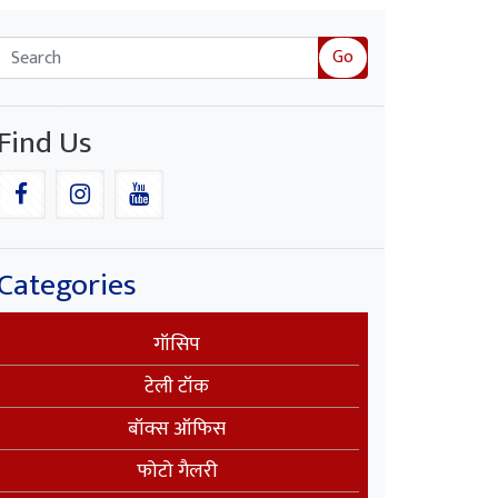
Go
Find Us
Categories
गॉसिप
टेली टॉक
बॉक्स ऑफिस
फोटो गैलरी