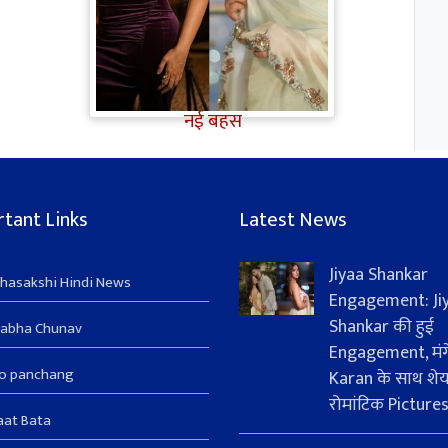
TV Gossip: 'तीखी मिर्ची' हैं Hina
Khan, सूपर्नखा रोल के लिए
परफेक्ट; Rozalin Khan ने छेड़ी
नई बहस
tant Links
Latest News
Jiyaa Shankar
hasakshi Hindi News
Engagement: Ji
Shankar की हुई
sabha Chunav
Engagement, मंग
ro panchang
Karan के साथ शे
रोमांटिक Picture
aat Bata