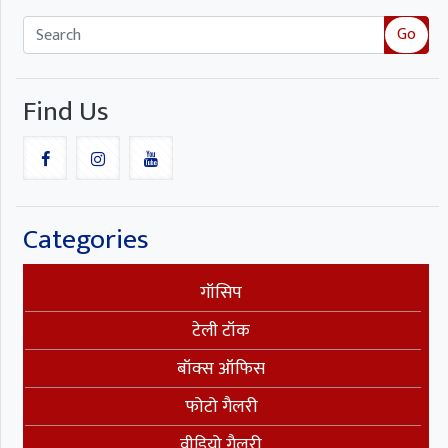
Go
Find Us
Categories
गॉसिप
टेली टॉक
बॉक्स ऑफिस
फोटो गैलरी
वीडियो गैलरी