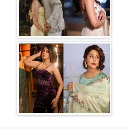
Jiyaa Shankar Engagement: Jiya
Shankar की हुई Engagement, मंगेतर
Karan के साथ शेयर की रोमांटिक Pictures
TV Gossip: 'तीखी मिर्ची' हैं Hina Khan,
सूपर्नखा रोल के लिए परफेक्ट; Rozalin Khan ने
छेड़ी नई बहस