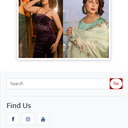
TV Gossip: 'तीखी मिर्ची' हैं Hina Khan,
सूपर्नखा रोल के लिए परफेक्ट; Rozalin Khan ने
छेड़ी नई बहस
Go
Find Us