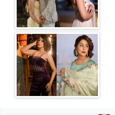
Jiyaa Shankar Engagement: Jiya
Shankar की हुई Engagement, मंगेतर
Karan के साथ शेयर की रोमांटिक Pictures
TV Gossip: 'तीखी मिर्ची' हैं Hina Khan,
सूपर्नखा रोल के लिए परफेक्ट; Rozalin Khan ने
छेड़ी नई बहस