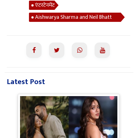
एंटरटेनमेंट
Aishwarya Sharma and Neil Bhatt
Divorce Rumours
Latest Post