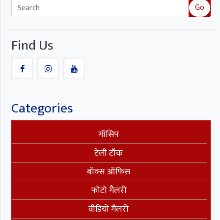
Go
Find Us
Categories
गॉसिप
टेली टॉक
बॉक्स ऑफिस
फोटो गैलरी
वीडियो गैलरी