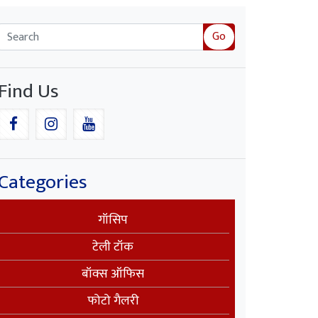
Go
Find Us
Categories
गॉसिप
टेली टॉक
बॉक्स ऑफिस
फोटो गैलरी