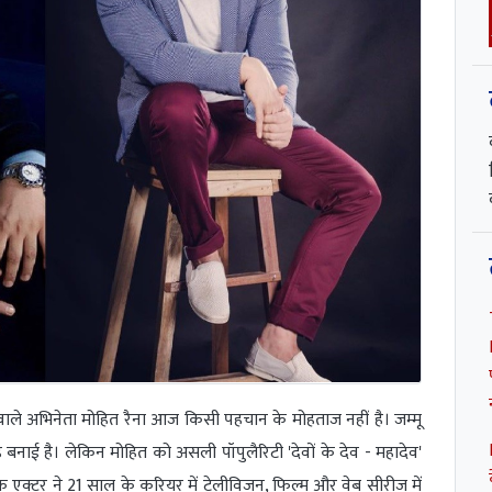
ाले अभिनेता मोहित रैना आज किसी पहचान के मोहताज नहीं है। जम्मू
जगह बनाई है। लेकिन मोहित को असली पॉपुलैरिटी 'देवों के देव - महादेव'
कि एक्टर ने 21 साल के करियर में टेलीविजन, फिल्म और वेब सीरीज में