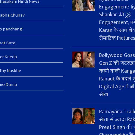
hasakshi Hindi News
Engagement: Ji
Shankar की हुई
sabha Chunav
Engagement, मंग
ro panchang
Karan के साथ शे
रोमांटिक Picture
aat Bata
Bollywood Goss
er Keeda
Gen Z को 'गटरछा
कहने वाली Kang
thy Nuskhe
Ranaut के बदले सु
mo Dunia
Digital Age में जी
सीख
Ramayana Trail
सीता से ज्यादा Rak
Preet Singh की चर