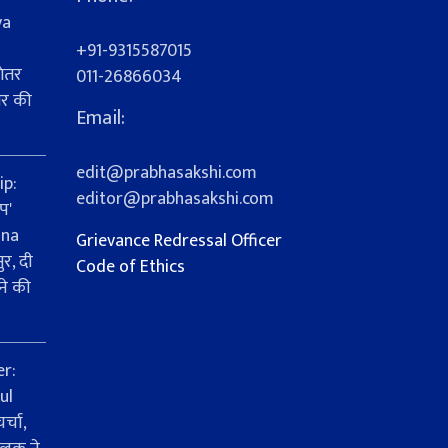
ya
+91-9315587015
ेतर
011-26866034
यर की
Email:
s
edit@prabhasakshi.com
ip:
editor@prabhasakshi.com
प'
ana
Grievance Redressal Officer
र, दी
Code of Ethics
ने की
er:
ul
्चा,