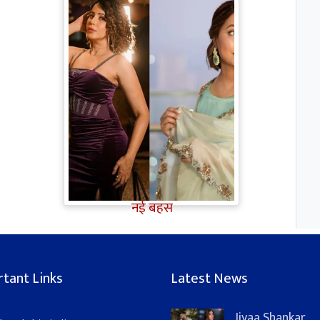
TV Gossip: 'तीखी मिर्ची' हैं Hina
Khan, सूपर्नखा रोल के लिए
परफेक्ट; Rozalin Khan ने छेड़ी
नई बहस
tant Links
Latest News
Jiyaa Shankar