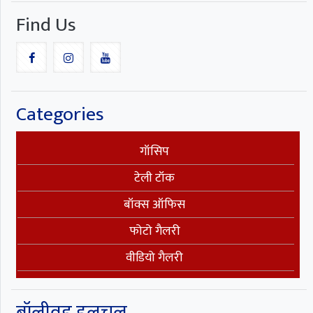
Find Us
Categories
गॉसिप
टेली टॉक
बॉक्स ऑफिस
फोटो गैलरी
वीडियो गैलरी
बॉलीवुड हलचल