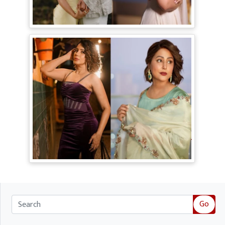
Shankar की हुई Engagement, मंगेतर
Karan के साथ शेयर की रोमांटिक Pictures
TV Gossip: 'तीखी मिर्ची' हैं Hina Khan,
सूपर्नखा रोल के लिए परफेक्ट; Rozalin Khan ने
छेड़ी नई बहस
Go