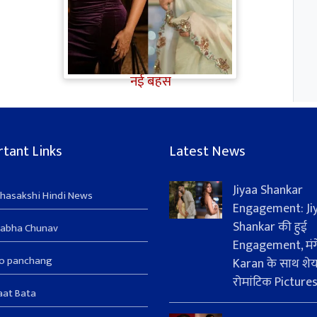
TV Gossip: 'तीखी मिर्ची' हैं Hina
Khan, सूपर्नखा रोल के लिए
परफेक्ट; Rozalin Khan ने छेड़ी
नई बहस
tant Links
Latest News
Jiyaa Shankar
hasakshi Hindi News
Engagement: Ji
Shankar की हुई
sabha Chunav
Engagement, मंग
ro panchang
Karan के साथ शे
रोमांटिक Picture
aat Bata