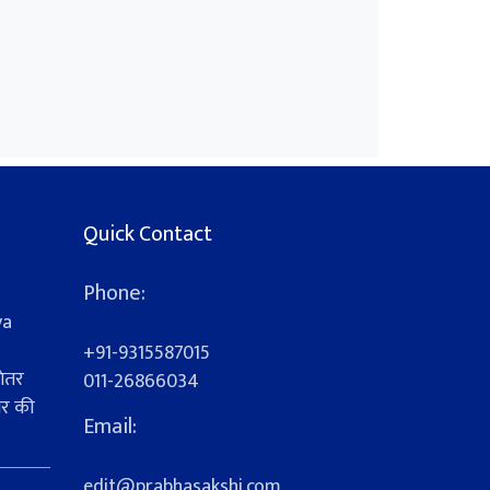
Quick Contact
Phone:
ya
+91-9315587015
ेतर
011-26866034
यर की
Email:
s
edit@prabhasakshi.com