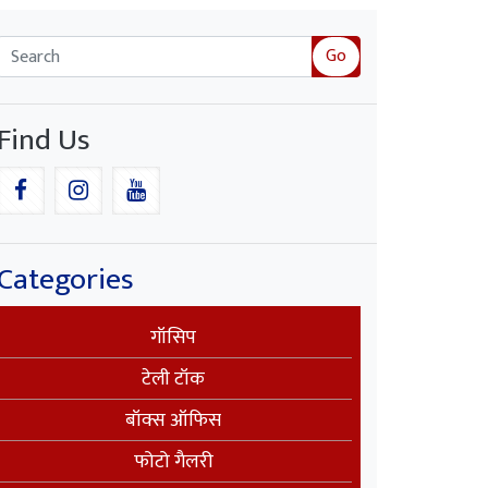
Go
Find Us
Categories
गॉसिप
टेली टॉक
बॉक्स ऑफिस
फोटो गैलरी