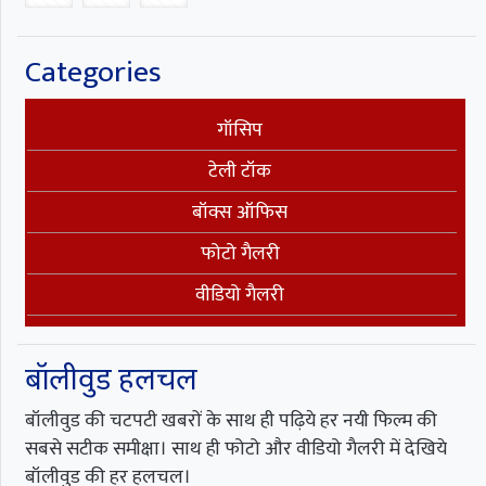
Categories
गॉसिप
टेली टॉक
बॉक्स ऑफिस
फोटो गैलरी
वीडियो गैलरी
बॉलीवुड हलचल
बॉलीवुड की चटपटी खबरों के साथ ही पढ़िये हर नयी फिल्म की
सबसे सटीक समीक्षा। साथ ही फोटो और वीडियो गैलरी में देखिये
बॉलीवुड की हर हलचल।