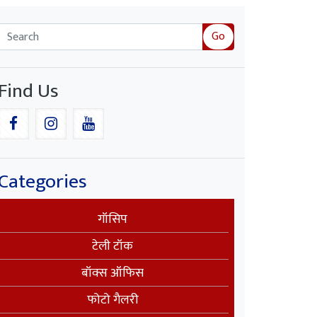
Go
Find Us
Categories
गॉसिप
टेली टॉक
बॉक्स ऑफिस
फोटो गैलरी