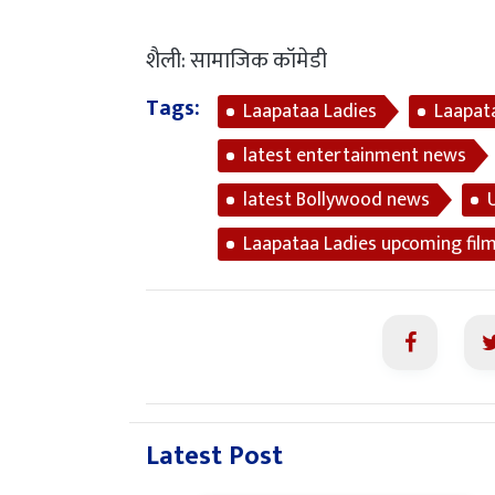
शैली: सामाजिक कॉमेडी
Tags:
Laapataa Ladies
Laapat
latest entertainment news
latest Bollywood news
Laapataa Ladies upcoming fil
Latest Post