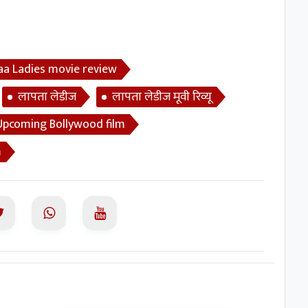
aa Ladies movie review
लापता लेडीज
लापता लेडीज मूवी रिव्यू
Upcoming Bollywood film
m