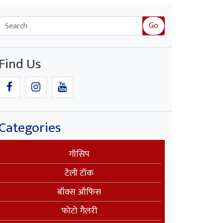
Go
Find Us
Categories
गॉसिप
टेली टॉक
बॉक्स ऑफिस
फोटो गैलरी