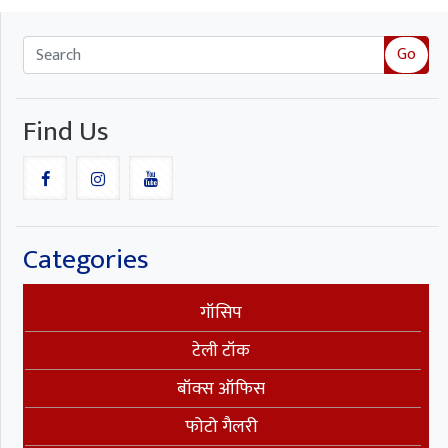
Go
Find Us
Categories
गॉसिप
टेली टॉक
बॉक्स ऑफिस
फोटो गैलरी