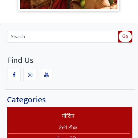
ने लूटी महफिल
Go
Find Us
Categories
गॉसिप
टेली टॉक