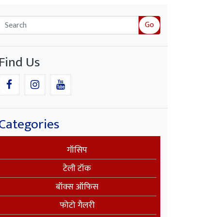
Go
Find Us
Categories
गॉसिप
टेली टॉक
बॉक्स ऑफिस
फोटो गैलरी