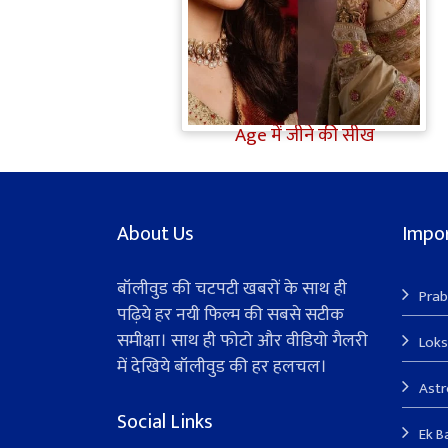
Bollywood Gossip: Gen Z को
'गटरछाप' कहने वाली Kangana
Ranaut के बदले सुर, दी Digital
Age में जीने की सीख
About Us
Impor
बॉलीवुड की चटपटी खबरों के साथ ही
Prab
पढ़िये हर नयी फिल्म की सबसे सटीक
समीक्षा। साथ ही फोटो और वीडियो गैलरी
Lok
में देखिये बॉलीवुड की हर हलचल।
Ast
Social Links
Ek B