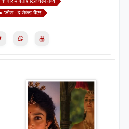
र के बारे में बताएं दिलचस्प तथ्य
'जोरा - द सेकंड चैप्टर