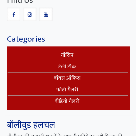
Find Us
Categories
गॉसिप
टेली टॉक
बॉक्स ऑफिस
फोटो गैलरी
वीडियो गैलरी
बॉलीवुड हलचल