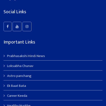
Social Links
Important Links
Prabhasakshi Hindi News
Loksabha Chunav
Astro panchang
Ek Baat Bata
Career Keeda
Healthy Nuskhe