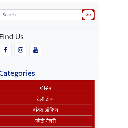
Go
Find Us
Categories
गॉसिप
टेली टॉक
बॉक्स ऑफिस
फोटो गैलरी