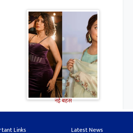
TV Gossip: 'तीखी मिर्ची' हैं Hina
Khan, सूपर्नखा रोल के लिए
परफेक्ट; Rozalin Khan ने छेड़ी
नई बहस
tant Links
Latest News