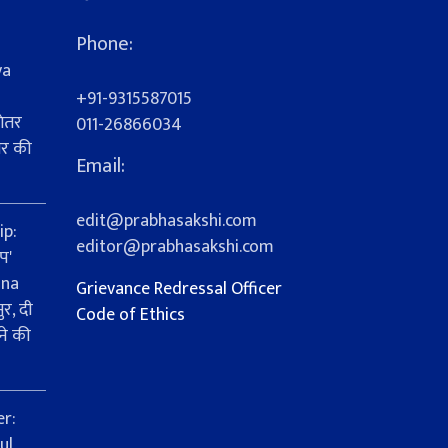
Phone:
ya
+91-9315587015
ेतर
011-26866034
यर की
Email:
s
edit@prabhasakshi.com
ip:
editor@prabhasakshi.com
प'
ana
Grievance Redressal Officer
र, दी
Code of Ethics
ने की
er:
ul