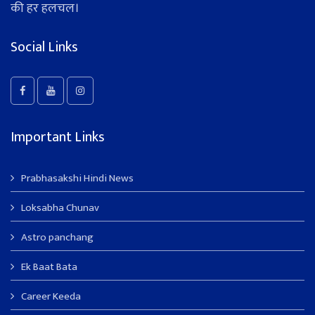
की हर हलचल।
Social Links
Important Links
Prabhasakshi Hindi News
Loksabha Chunav
Astro panchang
Ek Baat Bata
Career Keeda