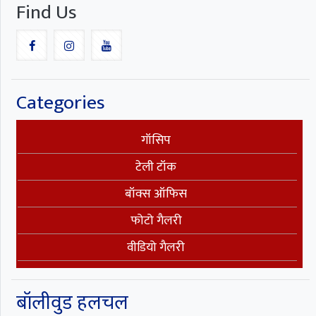
Find Us
Categories
गॉसिप
टेली टॉक
बॉक्स ऑफिस
फोटो गैलरी
वीडियो गैलरी
बॉलीवुड हलचल