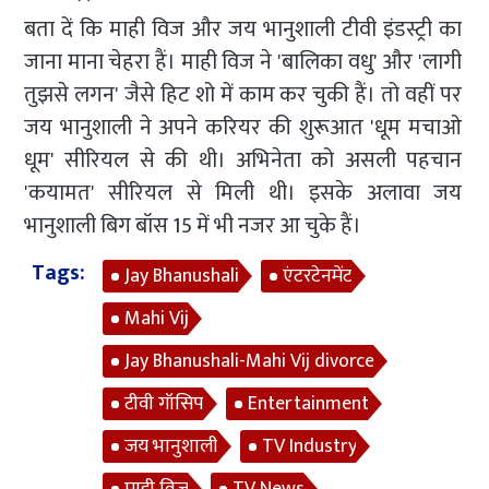
बता दें कि माही विज और जय भानुशाली टीवी इंडस्ट्री का
जाना माना चेहरा हैं। माही विज ने 'बालिका वधु' और 'लागी
तुझसे लगन' जैसे हिट शो में काम कर चुकी हैं। तो वहीं पर
जय भानुशाली ने अपने करियर की शुरूआत 'धूम मचाओ
धूम' सीरियल से की थी। अभिनेता को असली पहचान
'कयामत' सीरियल से मिली थी। इसके अलावा जय
भानुशाली बिग बॉस 15 में भी नजर आ चुके हैं।
Tags:
Jay Bhanushali
एंटरटेनमेंट
Mahi Vij
Jay Bhanushali-Mahi Vij divorce
टीवी गॉसिप
Entertainment
जय भानुशाली
TV Industry