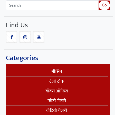
Go
Find Us
Categories
गॉसिप
टेली टॉक
बॉक्स ऑफिस
फोटो गैलरी
वीडियो गैलरी