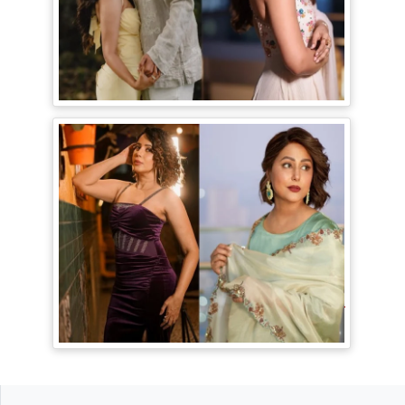
Jiyaa Shankar Engagement: Jiya
Shankar की हुई Engagement, मंगेतर
Karan के साथ शेयर की रोमांटिक Pictures
TV Gossip: 'तीखी मिर्ची' हैं Hina Khan,
सूपर्नखा रोल के लिए परफेक्ट; Rozalin Khan ने
छेड़ी नई बहस