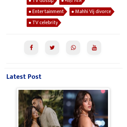
TV Gossip
माही विज
Entertainment
Mahhi Vij divorce
TV celebrity
Latest Post