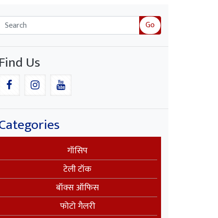
Go
Find Us
Categories
गॉसिप
टेली टॉक
बॉक्स ऑफिस
फोटो गैलरी