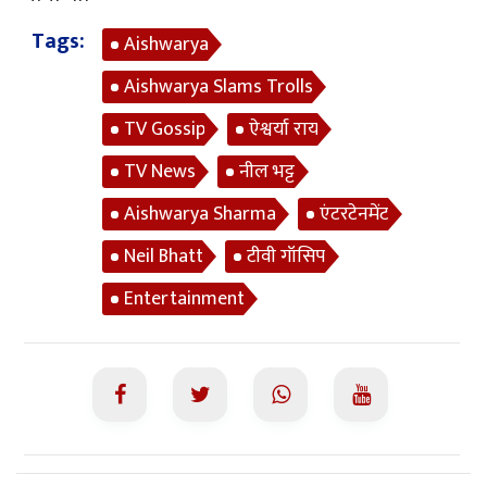
Tags:
Aishwarya
Aishwarya Slams Trolls
TV Gossip
ऐश्वर्या राय
TV News
नील भट्ट
Aishwarya Sharma
एंटरटेनमेंट
Neil Bhatt
टीवी गॉसिप
Entertainment