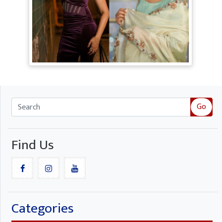
TV Gossip: 'तीखी मिर्ची' हैं Hina Khan,
सूपर्नखा रोल के लिए परफेक्ट; Rozalin Khan ने
छेड़ी नई बहस
Go
Find Us
Categories