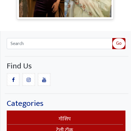
TV Gossip: 'तीखी मिर्ची' हैं Hina Khan,
सूपर्नखा रोल के लिए परफेक्ट; Rozalin Khan ने
छेड़ी नई बहस
Go
Find Us
Categories
गॉसिप
टेली टॉक