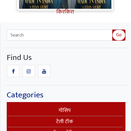
कमजोरियों ने Titan Story का मजा किया
किरकिरा
Go
Find Us
Categories
गॉसिप
टेली टॉक