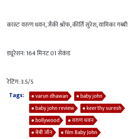
कास्टः वरुण धवन, जैकी श्रॉफ, कीर्ति सुरेश, वामिका गब्बी
ड्यूरेशन: 164 मिनट 01 सेकंड
रेटिंग: 3.5/5
Tags:
varun dhawan
baby john
baby john review
keerthy suresh
bollywood
वरुण धवन
बेबी जॉन
film Baby John