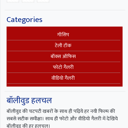
Categories
गॉसिप
टेली टॉक
बॉक्स ऑफिस
फोटो गैलरी
वीडियो गैलरी
बॉलीवुड हलचल
बॉलीवुड की चटपटी खबरों के साथ ही पढ़िये हर नयी फिल्म की
सबसे सटीक समीक्षा। साथ ही फोटो और वीडियो गैलरी में देखिये
बॉलीवुड की हर हलचल।