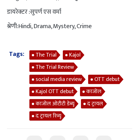
डायरेक्टर :सुपर्ण एस वर्मा
श्रेणी:Hindi, Drama, Mystery, Crime
Tags:
The Trial
Kajol
The Trial Review
social media review
OTT debut
Kajol OTT debut
काजोल
काजोल ओटीटी डेब्यू
द ट्रायल
द ट्रायल रिव्यू