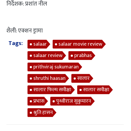
निर्देशक: प्रशांत नील
शैली: एक्शन ड्रामा
Tags:
salaar
salaar movie review
salaar review
prabhas
prithviraj sukumaran
shruthi haasan
सालार
सालार फिल्म समीक्षा
सालार समीक्षा
प्रभास
पृथ्वीराज सुकुमारन
श्रुति हासन