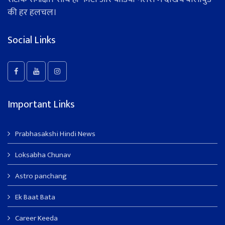
की हर हलचल।
Social Links
Important Links
Prabhasakshi Hindi News
Loksabha Chunav
Astro panchang
Ek Baat Bata
Career Keeda