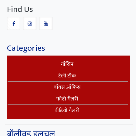
Find Us
Categories
गॉसिप
टेली टॉक
बॉक्स ऑफिस
फोटो गैलरी
वीडियो गैलरी
बॉलीवुड हलचल