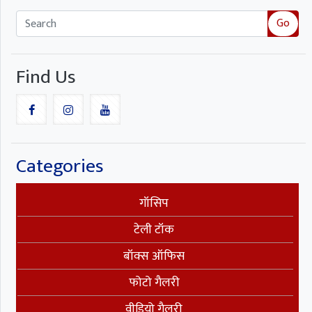
Go
Find Us
Categories
गॉसिप
टेली टॉक
बॉक्स ऑफिस
फोटो गैलरी
वीडियो गैलरी