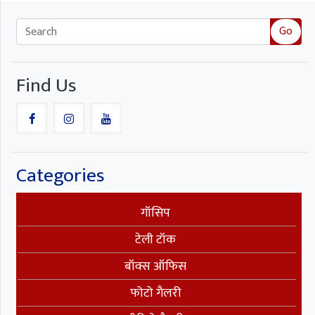
Go
Find Us
Categories
गॉसिप
टेली टॉक
बॉक्स ऑफिस
फोटो गैलरी