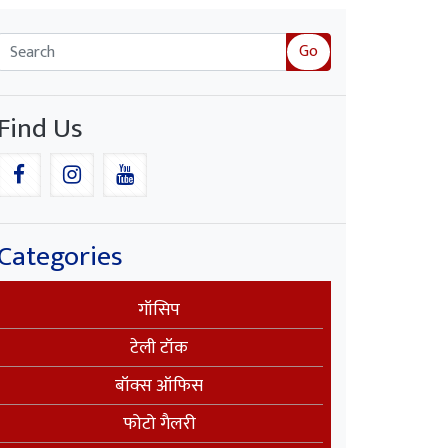
Go
Find Us
Categories
गॉसिप
टेली टॉक
बॉक्स ऑफिस
फोटो गैलरी