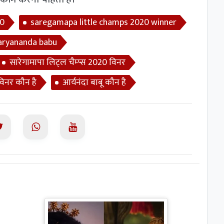
20
saregamapa little champs 2020 winner
aryananda babu
सारेगामापा लिट्ल चैम्प्स 2020 विनर
विनर कौन है
आर्यनंदा बाबू कौन है