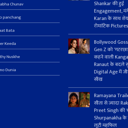
Shankar की हुई
sabha Chunav
Engagement, मंग
ro panchang
Karan के साथ शे
रोमांटिक Picture
aat Bata
Bollywood Goss
er Keeda
Gen Z को 'गटरछा
कहने वाली Kang
thy Nuskhe
Ranaut के बदले सु
mo Dunia
Digital Age में जी
सीख
Ramayana Trail
सीता से ज्यादा Rak
Preet Singh की चर
Shurpanakha के 
लूटी महफिल