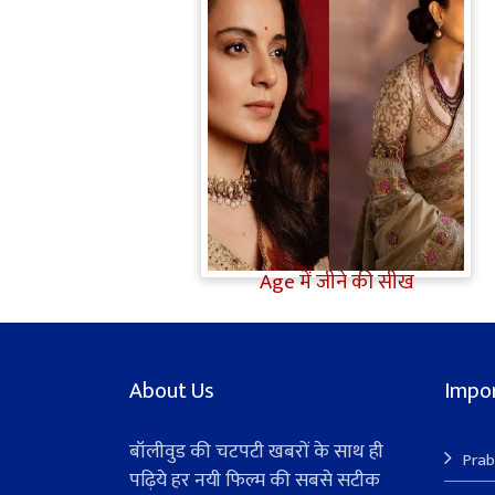
Bollywood Gossip: Gen Z को
'गटरछाप' कहने वाली Kangana
Ranaut के बदले सुर, दी Digital
Age में जीने की सीख
About Us
Impor
बॉलीवुड की चटपटी खबरों के साथ ही
Prab
पढ़िये हर नयी फिल्म की सबसे सटीक