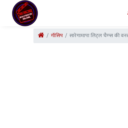
गॉसिप
सारेगामापा लिट्ल चैम्प्स की वनर आ