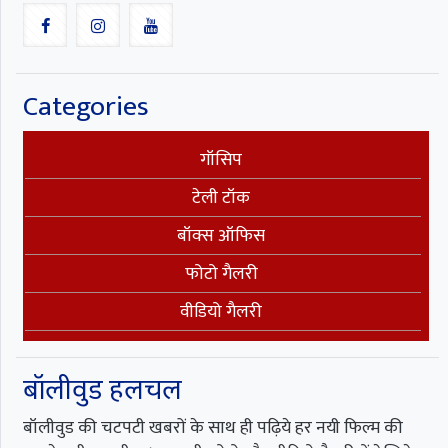
Categories
गॉसिप
टेली टॉक
बॉक्स ऑफिस
फोटो गैलरी
वीडियो गैलरी
बॉलीवुड हलचल
बॉलीवुड की चटपटी खबरों के साथ ही पढ़िये हर नयी फिल्म की