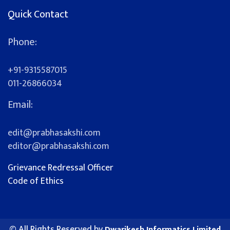
Quick Contact
Phone:
+91-9315587015
011-26866034
Email:
edit@prabhasakshi.com
editor@prabhasakshi.com
Grievance Redressal Officer
Code of Ethics
© All Rights Reserved by
Dwarikesh Informatics Limited