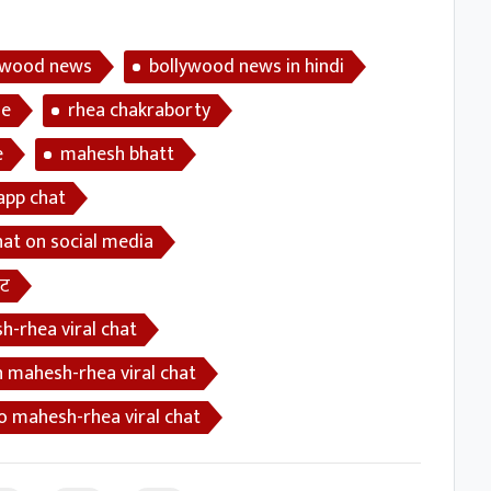
ywood news
bollywood news in hindi
se
rhea chakraborty
e
mahesh bhatt
app chat
hat on social media
ैट
h-rhea viral chat
 mahesh-rhea viral chat
o mahesh-rhea viral chat