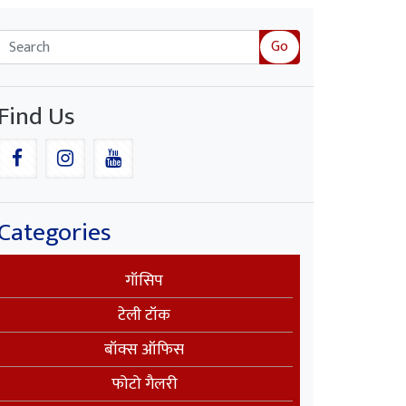
Go
Find Us
Categories
गॉसिप
टेली टॉक
बॉक्स ऑफिस
फोटो गैलरी