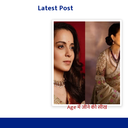
Latest Post
Bollywood Gossip: Gen Z को
'गटरछाप' कहने वाली Kangana
Ranaut के बदले सुर, दी Digital
Age में जीने की सीख