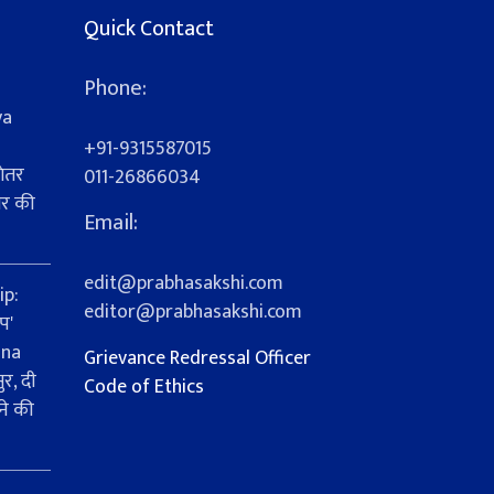
Quick Contact
Phone:
ya
+91-9315587015
ेतर
011-26866034
यर की
Email:
s
edit@prabhasakshi.com
ip:
editor@prabhasakshi.com
प'
ana
Grievance Redressal Officer
र, दी
Code of Ethics
ने की