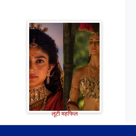
Ramayana Trailer: सीता से
ज्यादा Rakul Preet Singh की
चर्चा, Shurpanakha के लुक ने
लूटी महफिल