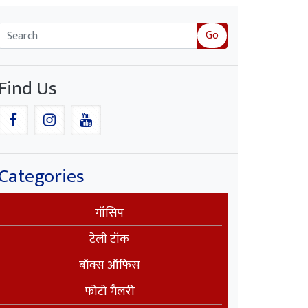
Go
Find Us
Categories
गॉसिप
टेली टॉक
बॉक्स ऑफिस
फोटो गैलरी