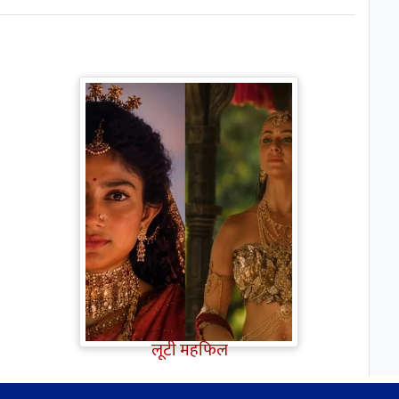
Ramayana Trailer: सीता से
ज्यादा Rakul Preet Singh की
चर्चा, Shurpanakha के लुक ने
लूटी महफिल