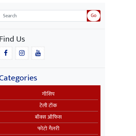
Go
Find Us
Categories
गॉसिप
टेली टॉक
बॉक्स ऑफिस
फोटो गैलरी