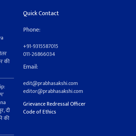
Quick Contact
Phone:
ya
+91-9315587015
ेतर
011-26866034
यर की
Email:
s
edit@prabhasakshi.com
ip:
editor@prabhasakshi.com
प'
ana
Grievance Redressal Officer
र, दी
Code of Ethics
ने की