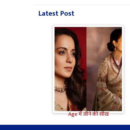
Latest Post
Bollywood Gossip: Gen Z को
'गटरछाप' कहने वाली Kangana
Ranaut के बदले सुर, दी Digital
Age में जीने की सीख