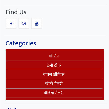
Find Us
Categories
गॉसिप
टेली टॉक
बॉक्स ऑफिस
फोटो गैलरी
वीडियो गैलरी