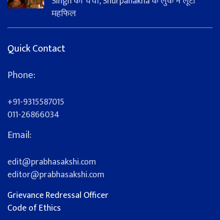
Singh की चर्चा, Shurpanakha के लुक ने लूटी
महफिल
Quick Contact
Phone:
+91-9315587015
011-26866034
Email:
edit@prabhasakshi.com
editor@prabhasakshi.com
Grievance Redressal Officer
Code of Ethics