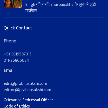
Singh की चर्चा, Shurpanakha के लुक ने लूटी
महफिल
Quick Contact
Phone:
+91-9315587015
011-26866034
Email:
edit@prabhasakshi.com
editor@prabhasakshi.com
Grievance Redressal Officer
Code of Ethics