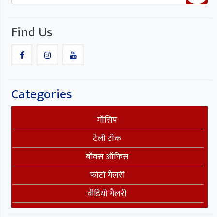
Find Us
Categories
गॉसिप
टेली टॉक
बॉक्स ऑफिस
फोटो गैलरी
वीडियो गैलरी