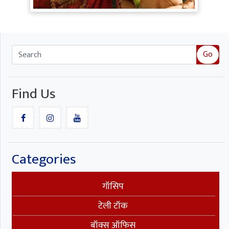
ने लूटी महफिल
Go
Find Us
Categories
गॉसिप
टेली टॉक
बॉक्स ऑफिस