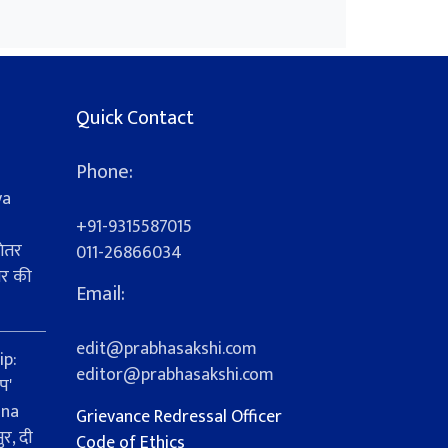
Quick Contact
Phone:
ya
+91-9315587015
ेतर
011-26866034
यर की
Email:
s
edit@prabhasakshi.com
ip:
editor@prabhasakshi.com
प'
ana
Grievance Redressal Officer
र, दी
Code of Ethics