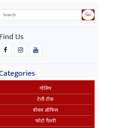
Go
Find Us
Categories
गॉसिप
टेली टॉक
बॉक्स ऑफिस
फोटो गैलरी