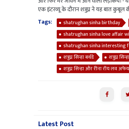
और फिर मेरे जीवन में आने वाली लड़कियां -
एक इंटरव्यू के दौरान शत्रुघ्न ने यह बात कुबू
Tags:
shatrughan sinha birthday
shatrughan sinha love affair w
shatrughan sinha interesting fa
शत्रुघ्न सिन्हा बर्थडे
शत्रुघ्न सि
शत्रुघ्न सिन्हा और रीना रॉय लव अफे
Latest Post