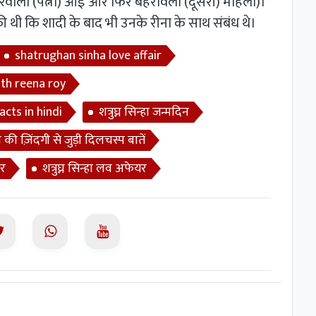
 घरवाली (पत्नी) आई और फिर बहरावली (दूसरी) महिला)।"
ल की थी कि शादी के बाद भी उनके रीना के साथ संबंध थे।
shatrughan sinha love affair
ith reena roy
cts in hindi
शत्रुघ्न सिन्हा जन्मदिन
न्हा की ज़िंदगी से जुड़ी दिलचस्प बातें
यर
शत्रुघ्न सिन्हा लव अफेयर