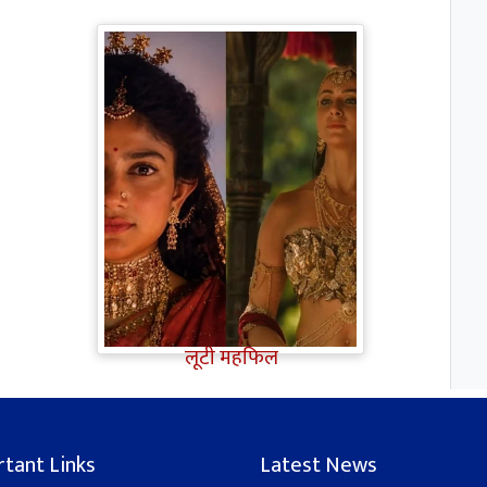
Ramayana Trailer: सीता से
ज्यादा Rakul Preet Singh की
चर्चा, Shurpanakha के लुक ने
लूटी महफिल
tant Links
Latest News