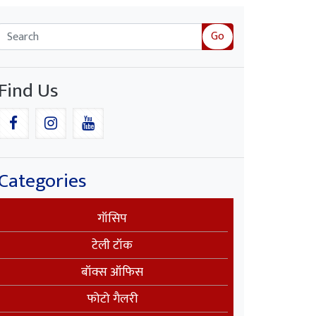
Go
Find Us
Categories
गॉसिप
टेली टॉक
बॉक्स ऑफिस
फोटो गैलरी