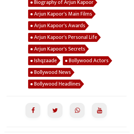
Biography of Arjun Kapoor
Arjun Kapoor's Main Films
Arjun Kapoor's Awards
Arjun Kapoor's Personal Life
Arjun Kapoor's Secrets
Ishqzaade
Bollywood Actors
Bollywood News
Bollywood Headlines