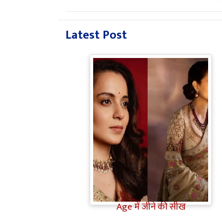
Latest Post
Bollywood Gossip: Gen Z को
'गटरछाप' कहने वाली Kangana
Ranaut के बदले सुर, दी Digital
Age में जीने की सीख