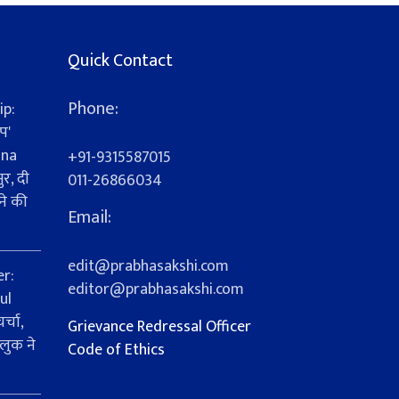
Quick Contact
Phone:
ip:
प'
ana
+91-9315587015
र, दी
011-26866034
ने की
Email:
edit@prabhasakshi.com
er:
editor@prabhasakshi.com
ul
्चा,
Grievance Redressal Officer
लुक ने
Code of Ethics