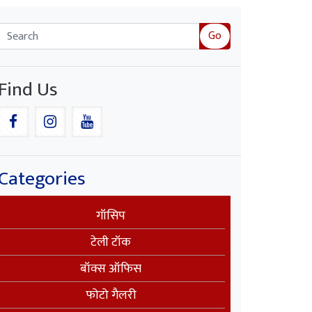
Go
Find Us
Categories
गॉसिप
टेली टॉक
बॉक्स ऑफिस
फोटो गैलरी