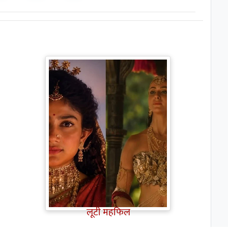
Ramayana Trailer: सीता से
ज्यादा Rakul Preet Singh की
चर्चा, Shurpanakha के लुक ने
लूटी महफिल