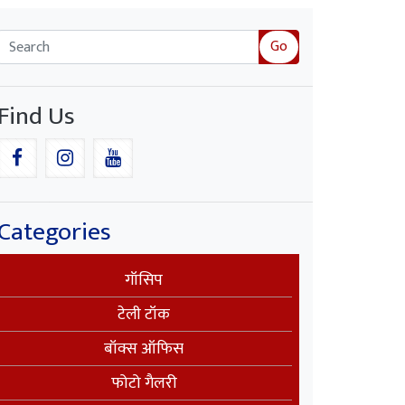
Go
Find Us
Categories
गॉसिप
टेली टॉक
बॉक्स ऑफिस
फोटो गैलरी