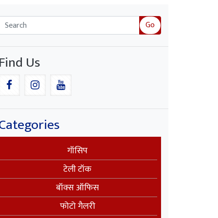
Go
Find Us
Categories
गॉसिप
टेली टॉक
बॉक्स ऑफिस
फोटो गैलरी