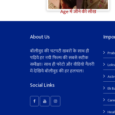
'गटरछाप' कहने वाली Kangana
Ranaut के बदले सुर, दी Digital
Age में जीने की सीख
About Us
Impor
बॉलीवुड की चटपटी खबरों के साथ ही
Prab
पढ़िये हर नयी फिल्म की सबसे सटीक
समीक्षा। साथ ही फोटो और वीडियो गैलरी
Lok
में देखिये बॉलीवुड की हर हलचल।
Ast
Social Links
Ek B
Care
Heal