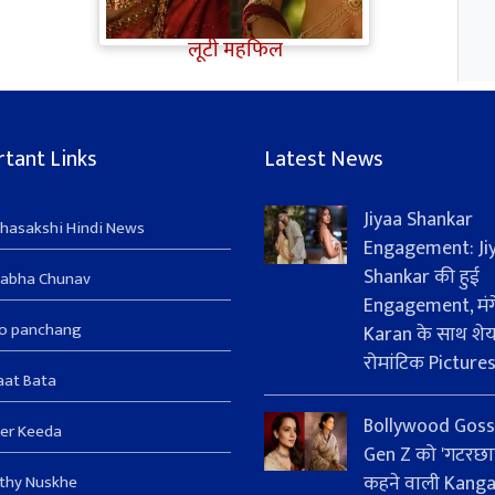
ज्यादा Rakul Preet Singh की
चर्चा, Shurpanakha के लुक ने
लूटी महफिल
tant Links
Latest News
Jiyaa Shankar
hasakshi Hindi News
Engagement: Ji
Shankar की हुई
sabha Chunav
Engagement, मंग
ro panchang
Karan के साथ शे
रोमांटिक Picture
aat Bata
Bollywood Goss
er Keeda
Gen Z को 'गटरछा
कहने वाली Kang
thy Nuskhe