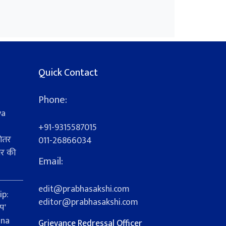
Quick Contact
Phone:
ya
+91-9315587015
ेतर
011-26866034
यर की
Email:
s
edit@prabhasakshi.com
ip:
editor@prabhasakshi.com
प'
ana
Grievance Redressal Officer