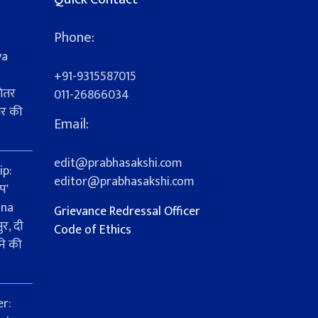
Phone:
ya
+91-9315587015
ेतर
011-26866034
यर की
Email:
s
edit@prabhasakshi.com
ip:
editor@prabhasakshi.com
प'
ana
Grievance Redressal Officer
र, दी
Code of Ethics
ने की
er: