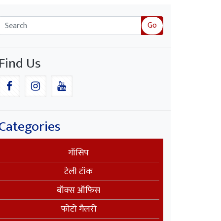
Go
Find Us
Categories
गॉसिप
टेली टॉक
बॉक्स ऑफिस
फोटो गैलरी