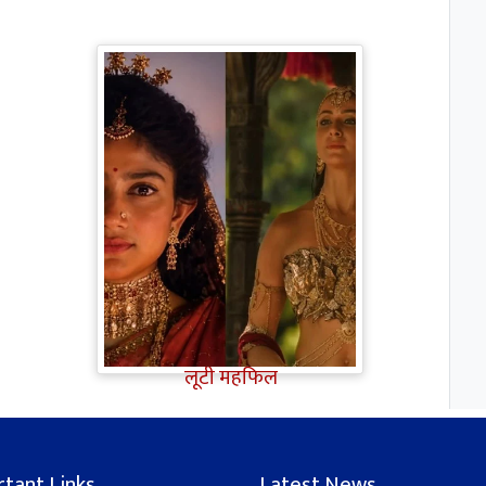
Ramayana Trailer: सीता से
ज्यादा Rakul Preet Singh की
चर्चा, Shurpanakha के लुक ने
लूटी महफिल
tant Links
Latest News