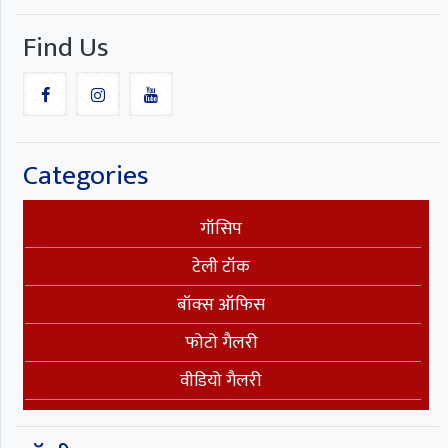
Find Us
Categories
गॉसिप
टेली टॉक
बॉक्स ऑफिस
फोटो गैलरी
वीडियो गैलरी