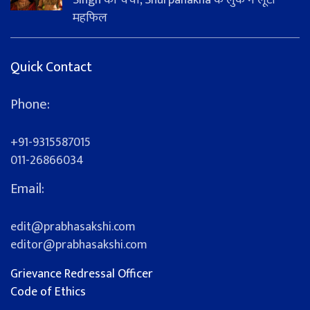
Singh की चर्चा, Shurpanakha के लुक ने लूटी
महफिल
Quick Contact
Phone:
+91-9315587015
011-26866034
Email:
edit@prabhasakshi.com
editor@prabhasakshi.com
Grievance Redressal Officer
Code of Ethics