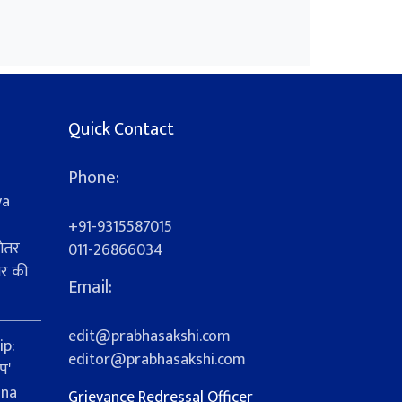
Quick Contact
Phone:
ya
+91-9315587015
ेतर
011-26866034
यर की
Email:
s
edit@prabhasakshi.com
ip:
editor@prabhasakshi.com
प'
ana
Grievance Redressal Officer