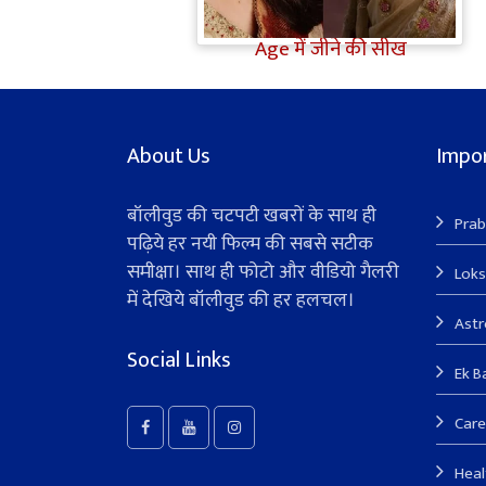
'गटरछाप' कहने वाली Kangana
Ranaut के बदले सुर, दी Digital
Age में जीने की सीख
About Us
Impor
बॉलीवुड की चटपटी खबरों के साथ ही
Prab
पढ़िये हर नयी फिल्म की सबसे सटीक
समीक्षा। साथ ही फोटो और वीडियो गैलरी
Lok
में देखिये बॉलीवुड की हर हलचल।
Ast
Social Links
Ek B
Care
Heal