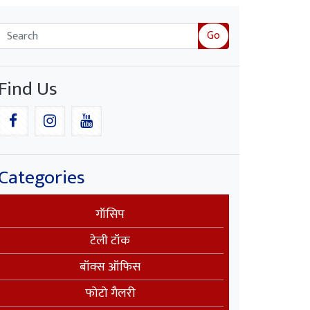
Go
Find Us
Categories
गॉसिप
टेली टॉक
बॉक्स ऑफिस
फोटो गैलरी