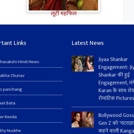
ज्यादा Rakul Preet Singh की
चर्चा, Shurpanakha के लुक ने
लूटी महफिल
tant Links
Latest News
Jiyaa Shankar
hasakshi Hindi News
Engagement: Ji
Shankar की हुई
sabha Chunav
Engagement, मंग
ro panchang
Karan के साथ शे
रोमांटिक Picture
aat Bata
Bollywood Goss
er Keeda
Gen Z को 'गटरछा
कहने वाली Kang
thy Nuskhe