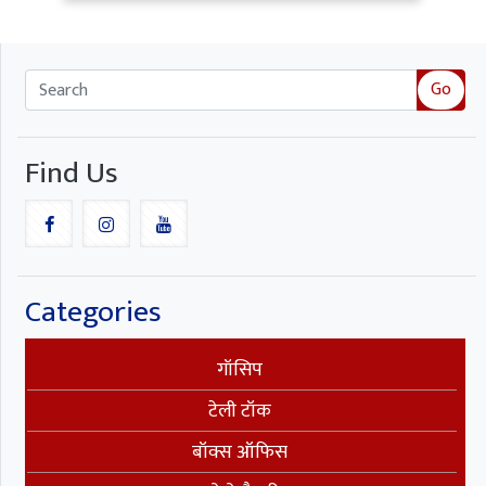
Go
Find Us
Categories
गॉसिप
टेली टॉक
बॉक्स ऑफिस